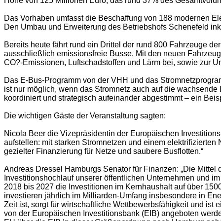
Höhe von 125 Millionen Euro, das rund 37% des Gesamtvolum
Das Vorhaben umfasst die Beschaffung von 188 modernen El
Den Umbau und Erweiterung des Betriebshofs Schenefeld inkl
Bereits heute fährt rund ein Drittel der rund 800 Fahrzeuge 
ausschließlich emissionsfreie Busse. Mit den neuen Fahrzeugen 
CO?-Emissionen, Luftschadstoffen und Lärm bei, sowie zur U
Das E-Bus-Programm von der VHH und das Stromnetzprogramm 
ist nur möglich, wenn das Stromnetz auch auf die wachsende L
koordiniert und strategisch aufeinander abgestimmt – ein Beispi
Die wichtigen Gäste der Veranstaltung sagten:
Nicola Beer die Vizepräsidentin der Europäischen Investitions
aufstellen: mit starken Stromnetzen und einem elektrifizierten
gezielter Finanzierung für Netze und saubere Busflotten.“
Andreas Dressel Hamburgs Senator für Finanzen: „Die Mittel 
Investitionshochlauf unserer öffentlichen Unternehmen und im
2018 bis 2027 die Investitionen im Kernhaushalt auf über 150
investieren jährlich im Milliarden-Umfang insbesondere in Ener
Zeit ist, sorgt für wirtschaftliche Wettbewerbsfähigkeit und is
von der Europäischen Investitionsbank (EIB) angeboten werde