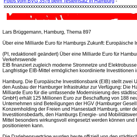
Fotos vom BVG 3576 beim Testeinsatz in Hamburg
-
xxxxxxxxxxxxxxxxxxxxxxxxxxxxxxxxxxxxxxxxxxxxxxxxxxxxxx
Lars Brüggemann, Hamburg, Thema 897
Über eine Milliarde Euro für Hamburgs Zukunft: Europäische 
(PI, redaktionell geändert) Über eine Milliarde Euro für Hamb
Verkehrswende
EIB finanziert zugleich moderne Stromnetze und Elektrobusse
Langfristige EIB-Mittel ermöglichen koordinierte Investitionen 
Hamburg. Die Europäische Investitionsbank (EIB) stellt zwei 
den Ausbau der Hamburger Infrastruktur zur Verfügung: Die H
Milliarde Euro für die umfassende Modernisierung des städti
GmbH) erhält 125 Millionen Euro zur Beschaffung von 188 neue
Unternehmen sind Beteiligungen der HGV (Hamburger Gesell
Konzernholding der Freien und Hansestadt Hamburg, unter der
Investitionsbedarfs, den Hamburgs Energie- und Mobilitätswend
Mittel besonders wirkungsvoll eingesetzt werden können und Ha
positionieren kann.
Die Darlehensverträge wurden heute offiziell von den städti