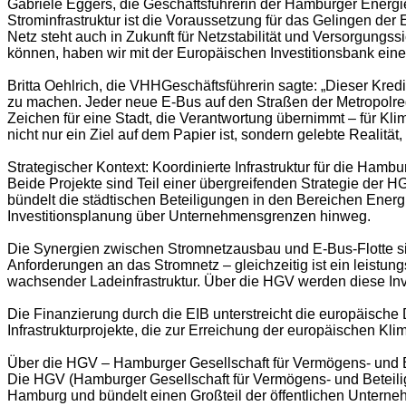
Gabriele Eggers, die Geschäftsführerin der Hamburger Ener
Strominfrastruktur ist die Voraussetzung für das Gelingen de
Netz steht auch in Zukunft für Netzstabilität und Versorgungss
können, haben wir mit der Europäischen Investitionsbank eine s
Britta Oehlrich, die VHHGeschäftsführerin sagte: „Dieser Kredi
zu machen. Jeder neue E-Bus auf den Straßen der Metropolre
Zeichen für eine Stadt, die Verantwortung übernimmt – für Kl
nicht nur ein Ziel auf dem Papier ist, sondern gelebte Realität
Strategischer Kontext: Koordinierte Infrastruktur für die Ham
Beide Projekte sind Teil einer übergreifenden Strategie der HG
bündelt die städtischen Beteiligungen in den Bereichen Energi
Investitionsplanung über Unternehmensgrenzen hinweg.
Die Synergien zwischen Stromnetzausbau und E-Bus-Flotte sin
Anforderungen an das Stromnetz – gleichzeitig ist ein leistun
wachsender Ladeinfrastruktur. Über die HGV werden diese Inve
Die Finanzierung durch die EIB unterstreicht die europäische
Infrastrukturprojekte, die zur Erreichung der europäischen K
Über die HGV – Hamburger Gesellschaft für Vermögens- un
Die HGV (Hamburger Gesellschaft für Vermögens- und Beteil
Hamburg und bündelt einen Großteil der öffentlichen Unterneh