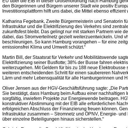
EU über die EIB in dieser Größenordnung nach Hamburg gehen,
den Bürgerinnen und Bürgern unserer Stadt wie positiv Europ
Investitionsplattform hilft uns dabei, die Mittel ebenso effizient
Katharina Fegebank, Zweite Bürgermeisterin und Senatorin für
Infrastruktur und die Elektrifizierung des Verkehrs sind zent
zukunftsfest bleibt. Das gelingt nur mit starken Partnern wie 
dabei, das Stromverteilnetz gezielt weiterzuentwickeln. Und v
beschleunigen. So kann Hamburg vorangehen – für eine zeitg
emissionsfrei Klima und Umwelt schützt.“
Martin Bill, der Staatsrat für Verkehr und Mobilitätswende sag
Elektrifizierung seiner Busflotte; 38% der Busse fahren elekt
weiterzugehen. Mit Geldern für bis zu 188 neue Elektrobusse 
weiteren entscheidenden Schritt für einen saubereren Nahver
Lärm und mehr Lebensqualität für alle Hamburgerinnen und H
Oliver Jensen aus der HGV-Geschäftsführung sagte: „Die Partne
Sie bestätigt, dass Hamburg beim Aufbau einer nachhaltigen Inf
sorgfältig, inwiefern Projekte zur Energiewende beitragen. H
konstruktiver Abstimmung mit der EIB alle erforderlichen Nac
erfolgreichen Abschluss der Finanzierung freuen können. Gena
Infrastruktur zusammen – Stromnetz und ÖPNV, Energie- und 
über einzelne Beteiligungen hinaus sicherstellen.“