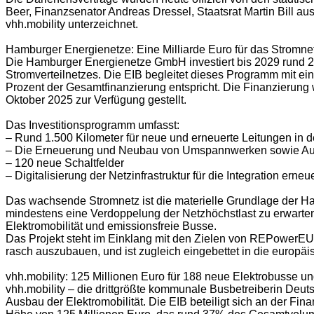
Beer, Finanzsenator Andreas Dressel, Staatsrat Martin Bill
vhh.mobility unterzeichnet.
Hamburger Energienetze: Eine Milliarde Euro für das Stromn
Die Hamburger Energienetze GmbH investiert bis 2029 rund 2,
Stromverteilnetzes. Die EIB begleitet dieses Programm mit ei
Prozent der Gesamtfinanzierung entspricht. Die Finanzierung 
Oktober 2025 zur Verfügung gestellt.
Das Investitionsprogramm umfasst:
– Rund 1.500 Kilometer für neue und erneuerte Leitungen in d
– Die Erneuerung und Neubau von Umspannwerken sowie Ausb
– 120 neue Schaltfelder
– Digitalisierung der Netzinfrastruktur für die Integration erne
Das wachsende Stromnetz ist die materielle Grundlage der H
mindestens eine Verdoppelung der Netzhöchstlast zu erwart
Elektromobilität und emissionsfreie Busse.
Das Projekt steht im Einklang mit den Zielen von REPowerEU,
rasch auszubauen, und ist zugleich eingebettet in die europäi
vhh.mobility: 125 Millionen Euro für 188 neue Elektrobusse un
vhh.mobility – die drittgrößte kommunale Busbetreiberin Deuts
Ausbau der Elektromobilität. Die EIB beteiligt sich an der F