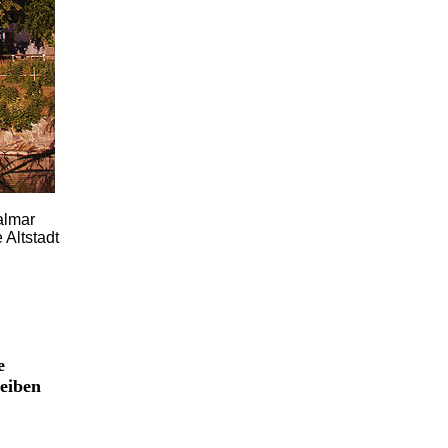
almar
 Altstadt
e
reiben