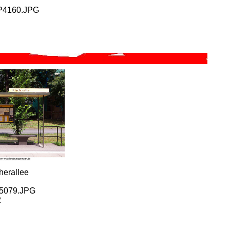
GP4160.JPG
herallee
P5079.JPG
2