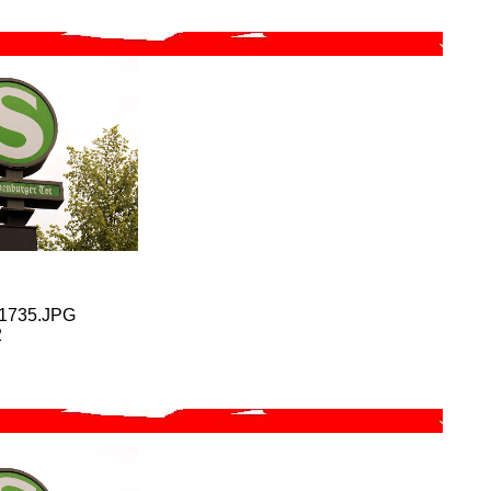
P1735.JPG
2