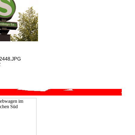
P2448.JPG
2