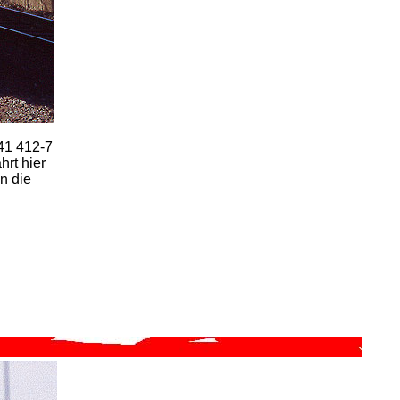
41 412-7
rt hier
n die