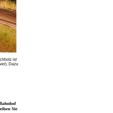
hholz ist
er). Dazu
 Bahnhof
eiben Sie