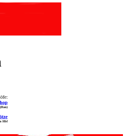
n
öfe:
rhop
 (Han)
ötze
en Hbf