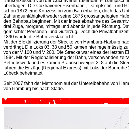
Baukonzession von der Cuxhavener Eisenbahn-, Dampfschiff-
übertragen. Die Cuxhavener Eisenbahn-, Dampfschiff- und Ha
schon 1872 eine Konzession zum Bau erhalten, doch das Un
Zahlungsunfähigkeit weder seine 1873 grossangelegten Hafe
den Bahnbau beginnen. Mit der Inbetriebnahme des Gesamtver
drei Züge, morgens, mittags und abends in jede Richtung. D
gemischter Personen- und Güterzug. Doch die Privatbahnzeit h
1890 wurde die Bahn verstaatlicht.
Mit der Elektrifizierung der Strecke von Hamburg-Harburg n
verdrängt. Die Loks 03, 38 und 50 kamen hier regelmässig z
von der V 100 und V 200. Die Strecke war eines der letzten E
1984. Mit der Regionalisierung der Bahn, verschwanden zeitw
Betriebswerk und es kamen Braunschweiger 218 auf die Str
fuhren die Eilzüge (Regional Express) mit Loks der Baureihe
Lübeck beheimatet.
Seit 2007 fährt der Metronom auf der Unterelbebahn von H
von Hamburg bis nach Stade.