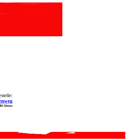
stelle:
enweg
Bf Altona