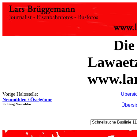
Die
Lawaet
www.la
Vorige Haltestelle:
Übersic
Neumühlen / Övelgönne
Richtung:Neumühlen
Übersi