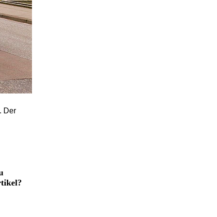
. Der
u
tikel?