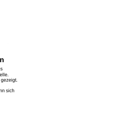
en
ls
elle.
gezeigt.
nn sich