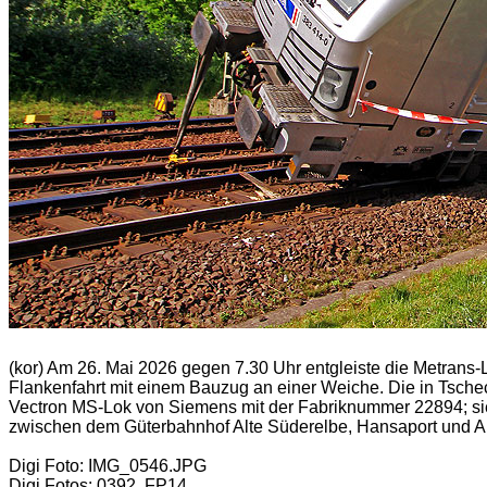
(kor) Am 26. Mai 2026 gegen 7.30 Uhr entgleiste die Metrans
Flankenfahrt mit einem Bauzug an einer Weiche. Die in Tschec
Vectron MS-Lok von Siemens mit der Fabriknummer 22894; sie w
zwischen dem Güterbahnhof Alte Süderelbe, Hansaport und A
Digi Foto: IMG_0546.JPG
Digi Fotos: 0392, FP14