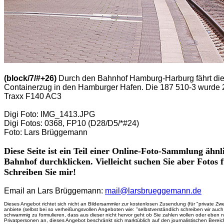
(block/7/#+26)
Durch den Bahnhof Hamburg-Harburg fährt die
Containerzug in den Hamburger Hafen. Die 187 510-3 wurde 
Traxx F140 AC3
Digi Foto: IMG_1413.JPG
Digi Fotos: 0368, FP10 (D28/D5/*#24)
Foto: Lars Brüggemann
Diese Seite ist ein Teil einer Online-Foto-Sammlung ähn
Bahnhof durchklicken. Vielleicht suchen Sie aber Fotos 
Schreiben Sie mir!
Email an Lars Brüggemann:
mail@larsbrueggemann.de
Dieses Angebot richtet sich nicht an Bildersammler zur kostenlosen Zusendung (für "private Zwe
anbiete (selbst bei so verheißungsvollen Angeboten wie: "selbstverständlich schreiben wir a
schwammig zu formulieren, dass aus dieser nicht hervor geht ob Sie zahlen wollen oder eben 
Privatpersonen an, dieses Angebot beschränkt sich marktüblich auf den journalistischen Berei