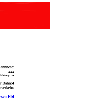
Bahnhöfe:
xxx
Richtung: xxx
r Bahnof
nverkehr:
ssen Hbf