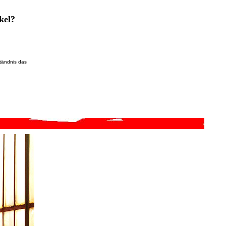
kel?
ständnis das