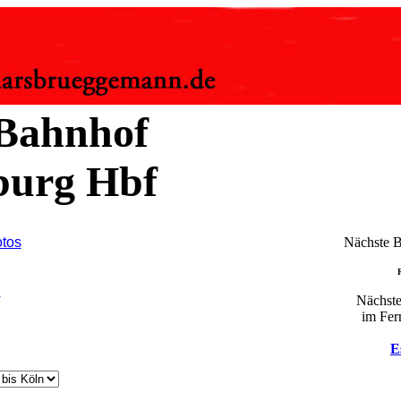
Bahnhof
burg Hbf
otos
Nächste 
n
Nächste
im Fer
E