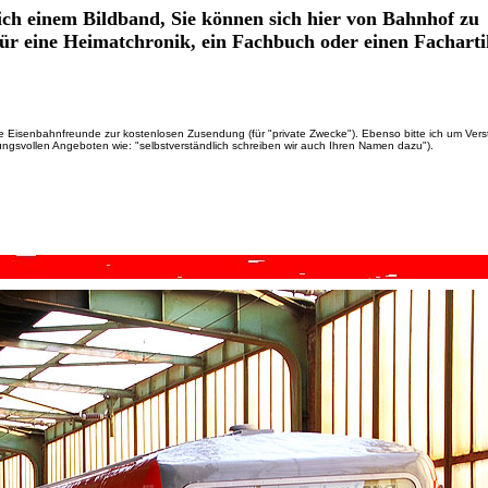
lich einem Bildband, Sie können sich hier von Bahnhof zu
für eine Heimatchronik, ein Fachbuch oder einen Facharti
lnde Eisenbahnfreunde zur kostenlosen Zusendung (für "private Zwecke"). Ebenso bitte ich um Ver
ißungsvollen Angeboten wie: "selbstverständlich schreiben wir auch Ihren Namen dazu").