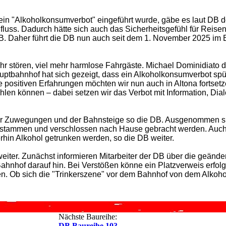
n "Alkoholkonsumverbot" eingeführt wurde, gäbe es laut DB do
luss. Dadurch hätte sich auch das Sicherheitsgefühl für Reisen
. Daher führt die DB nun auch seit dem 1. November 2025 im
hr stören, viel mehr harmlose Fahrgäste. Michael Dominidiato d
tbahnhof hat sich gezeigt, dass ein Alkoholkonsumverbot spü
 positiven Erfahrungen möchten wir nun auch in Altona fortsetz
ühlen können – dabei setzen wir das Verbot mit Information, Dia
ler Zuwegungen und der Bahnsteige so die DB. Ausgenommen s
f stammen und verschlossen nach Hause gebracht werden. Auch
rhin Alkohol getrunken werden, so die DB weiter.
ter. Zunächst informieren Mitarbeiter der DB über die geände
hof darauf hin. Bei Verstößen könne ein Platzverweis erfolg
. Ob sich die "Trinkerszene" vor dem Bahnhof von dem Alkoho
Nächste Baureihe:
DB Baureihe 103