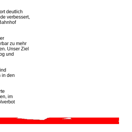
rt deutlich
de verbessert,
 Bahnhof
er
rbar zu mehr
en. Unser Ziel
log und
ind
 in den
rte
en, im
lverbot