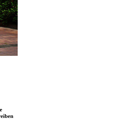
e
reiben