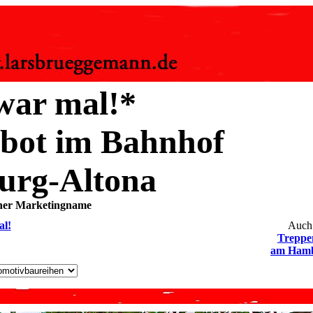
war mal!*
rbot im Bahnhof
rg-Altona
ner Marketingname
al!
Auch
Treppe
am Hamb