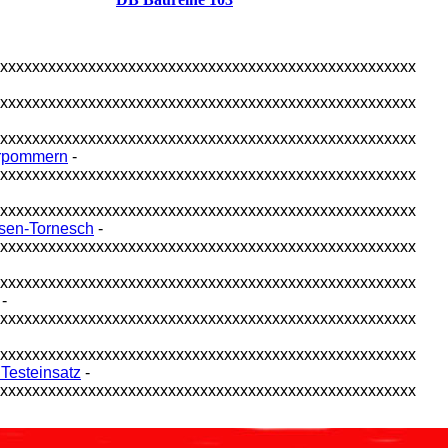
xxxxxxxxxxxxxxxxxxxxxxxxxxxxxxxxxxxxxxxxxxxxxxxxxxxxx
xxxxxxxxxxxxxxxxxxxxxxxxxxxxxxxxxxxxxxxxxxxxxxxxxxxxx
xxxxxxxxxxxxxxxxxxxxxxxxxxxxxxxxxxxxxxxxxxxxxxxxxxxxx
orpommern
-
xxxxxxxxxxxxxxxxxxxxxxxxxxxxxxxxxxxxxxxxxxxxxxxxxxxxx
xxxxxxxxxxxxxxxxxxxxxxxxxxxxxxxxxxxxxxxxxxxxxxxxxxxxx
rsen-Tornesch
-
xxxxxxxxxxxxxxxxxxxxxxxxxxxxxxxxxxxxxxxxxxxxxxxxxxxxx
xxxxxxxxxxxxxxxxxxxxxxxxxxxxxxxxxxxxxxxxxxxxxxxxxxxxx
-
xxxxxxxxxxxxxxxxxxxxxxxxxxxxxxxxxxxxxxxxxxxxxxxxxxxxx
xxxxxxxxxxxxxxxxxxxxxxxxxxxxxxxxxxxxxxxxxxxxxxxxxxxxx
Testeinsatz
-
xxxxxxxxxxxxxxxxxxxxxxxxxxxxxxxxxxxxxxxxxxxxxxxxxxxxx