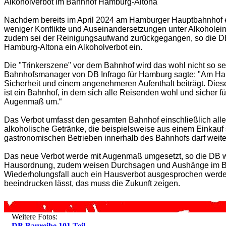
Alkoholverbot im Bahnhof Hamburg-Altona
Nachdem bereits im April 2024 am Hamburger Hauptbahnhof ei
weniger Konflikte und Auseinandersetzungen unter Alkoholeinf
zudem sei der Reinigungsaufwand zurückgegangen, so die DB
Hamburg-Altona ein Alkoholverbot ein.
Die "Trinkerszene" vor dem Bahnhof wird das wohl nicht so se
Bahnhofsmanager von DB Infrago für Hamburg sagte: "Am Haup
Sicherheit und einem angenehmeren Aufenthalt beiträgt. Diese
ist ein Bahnhof, in dem sich alle Reisenden wohl und sicher f
Augenmaß um.“
Das Verbot umfasst den gesamten Bahnhof einschließlich al
alkoholische Getränke, die beispielsweise aus einem Einkau
gastronomischen Betrieben innerhalb des Bahnhofs darf weite
Das neue Verbot werde mit Augenmaß umgesetzt, so die DB wei
Hausordnung, zudem weisen Durchsagen und Aushänge im Bahn
Wiederholungsfall auch ein Hausverbot ausgesprochen werden
beeindrucken lässt, das muss die Zukunft zeigen.
Weitere Fotos:
DB Baureihe 101 Teil