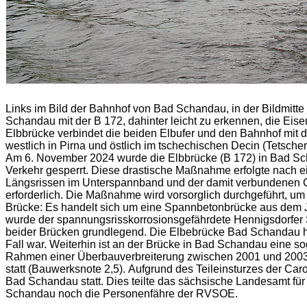
Links im Bild der Bahnhof von Bad Schandau, in der Bildmitte 
Schandau mit der B 172, dahinter leicht zu erkennen, die Ei
Elbbrücke verbindet die beiden Elbufer und den Bahnhof mit 
westlich in Pirna und östlich im tschechischen Decin (Tetsch
Am 6. November 2024 wurde die Elbbrücke (B 172) in Bad Sch
Verkehr gesperrt. Diese drastische Maßnahme erfolgte nach e
Längsrissen im Unterspannband und der damit verbundenen Ge
erforderlich. Die Maßnahme wird vorsorglich durchgeführt, um 
Brücke: Es handelt sich um eine Spannbetonbrücke aus dem J
wurde der spannungsrisskorrosionsgefährdete Hennigsdorfer 
beider Brücken grundlegend. Die Elbebrücke Bad Schandau ha
Fall war. Weiterhin ist an der Brücke in Bad Schandau eine
Rahmen einer Überbauverbreiterung zwischen 2001 und 2003 
statt (Bauwerksnote 2,5). Aufgrund des Teileinsturzes der C
Bad Schandau statt. Dies teilte das sächsische Landesamt fü
Schandau noch die Personenfähre der RVSOE.