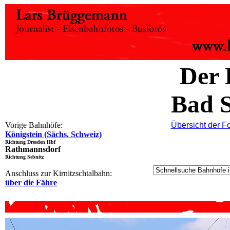
Der 
Bad 
Vorige Bahnhöfe:
Übersicht der F
Königstein (Sächs. Schweiz)
Richtung Dresden Hbf
Rathmannsdorf
Richtung Sebnitz
Anschluss zur Kirnitzschtalbahn:
über die Fähre