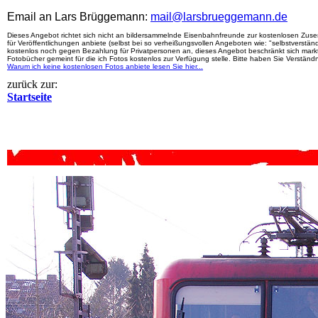
Email an Lars Brüggemann:
mail@larsbrueggemann.de
Dieses Angebot richtet sich nicht an bildersammelnde Eisenbahnfreunde zur kostenlosen Zusend
für Veröffentlichungen anbiete (selbst bei so verheißungsvollen Angeboten wie: "selbstverstä
kostenlos noch gegen Bezahlung für Privatpersonen an, dieses Angebot beschränkt sich marktü
Fotobücher gemeint für die ich Fotos kostenlos zur Verfügung stelle. Bitte haben Sie Verstän
Warum ich keine kostenlosen Fotos anbiete lesen Sie hier...
zurück zur:
Startseite