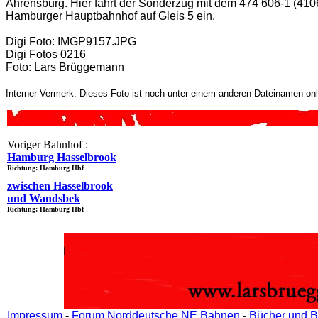
Ahrensburg. Hier fährt der Sonderzug mit dem 474 606-1 (41
Hamburger Hauptbahnhof auf Gleis 5 ein.
Digi Foto: IMGP9157.JPG
Digi Fotos 0216
Foto: Lars Brüggemann
Interner Vermerk: Dieses Foto ist noch unter einem anderen Dateinamen onl
Voriger Bahnhof :
Hamburg Hasselbrook
Richtung: Hamburg Hbf
zwischen Hasselbrook
und Wandsbek
Richtung: Hamburg Hbf
Impressum
-
Forum Norddeutsche NE Bahnen
-
Bücher und B