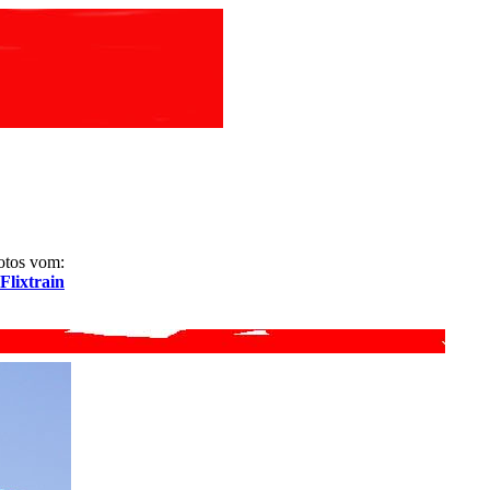
otos vom:
Flixtrain