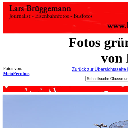
Fotos
grü
von 
Fotos von:
Zurück zur Übersichtsseite
MeinFernbus