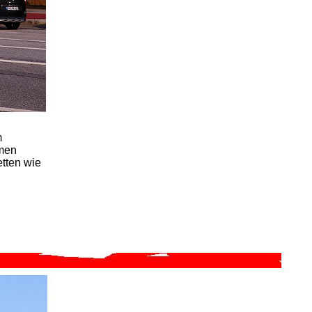
m
emen
etten wie