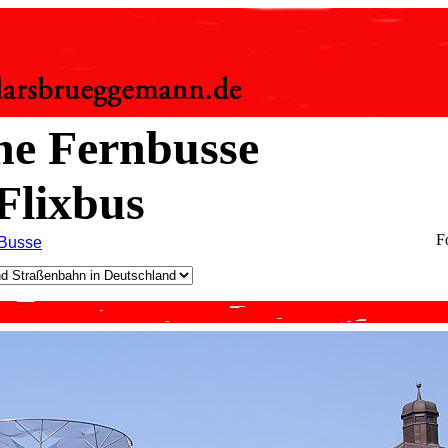
ne Fernbusse
Flixbus
F
 Busse