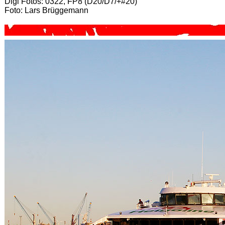
Digi Fotos: 0322, FP8 (D20/D7/+#20)
Foto: Lars Brüggemann