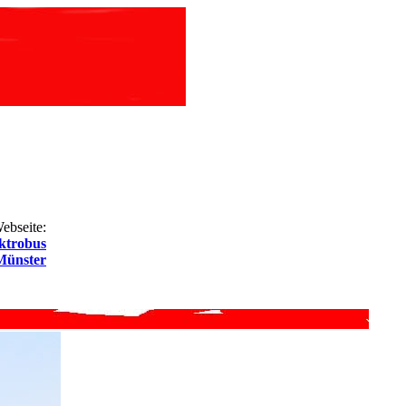
ebseite:
ktrobus
Münster