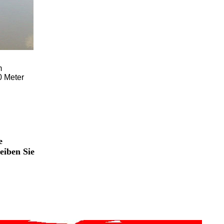
m
0 Meter
e
eiben Sie