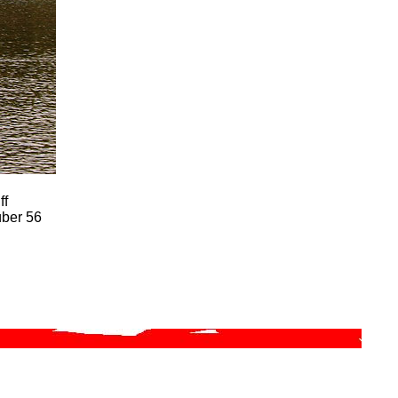
ff
über 56