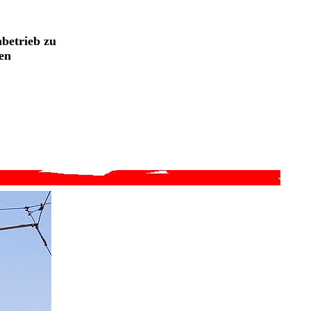
nbetrieb zu
en