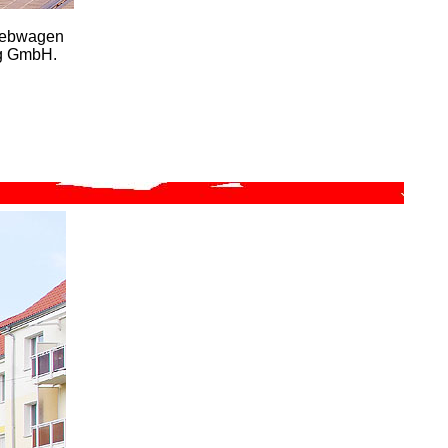
riebwagen
ig GmbH.