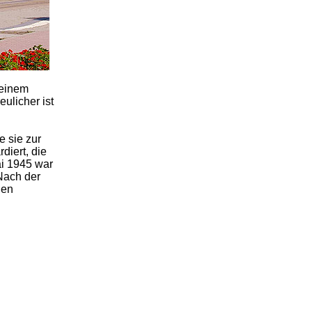
 einem
ulicher ist
 sie zur
diert, die
ai 1945 war
Nach der
den