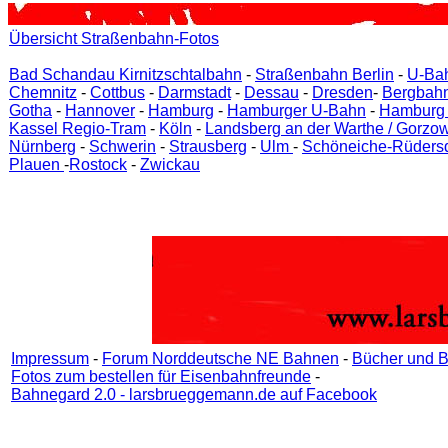
Übersicht Straßenbahn-Fotos
Bad Schandau Kirnitzschtalbahn
-
Straßenbahn Berlin
-
U-Bah
Chemnitz
-
Cottbus
-
Darmstadt
-
Dessau
-
Dresden
-
Bergbahn
Gotha
-
Hannover
-
Hamburg
-
Hamburger U-Bahn
-
Hamburg 
Kassel Regio-Tram
-
Köln
-
Landsberg an der Warthe / Gorzo
Nürnberg
-
Schwerin
-
Strausberg
-
Ulm
-
Schöneiche-Rüdersd
Plauen
-
Rostock
-
Zwickau
Impressum
-
Forum Norddeutsche NE Bahnen
-
Bücher und B
Fotos zum bestellen für Eisenbahnfreunde
-
Bahnegard 2.0 - larsbrueggemann.de auf Facebook