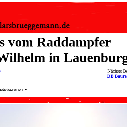
os vom Raddampfer
Wilhelm in Lauenbur
s
Nächste Ba
DB Baure