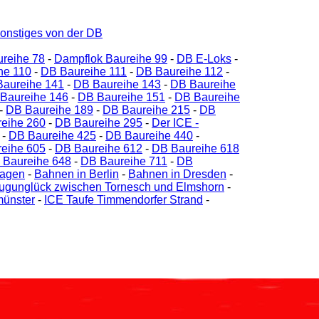
onstiges von der DB
reihe 78
-
Dampflok Baureihe 99
-
DB E-Loks
-
he 110
-
DB Baureihe 111
-
DB Baureihe 112
-
aureihe 141
-
DB Baureihe 143
-
DB Baureihe
Baureihe 146
-
DB Baureihe 151
-
DB Baureihe
-
DB Baureihe 189
-
DB Baureihe 215
-
DB
eihe 260
-
DB Baureihe 295
-
Der ICE -
-
DB Baureihe 425
-
DB Baureihe 440
-
eihe 605
-
DB Baureihe 612
-
DB Baureihe 618
 Baureihe 648
-
DB Baureihe 711
-
DB
agen
-
Bahnen in Berlin
-
Bahnen in Dresden
-
ugunglück zwischen Tornesch und Elmshorn
-
münster
-
ICE Taufe Timmendorfer Strand
-