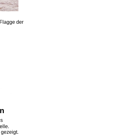
 Flagge der
en
ls
elle.
gezeigt.