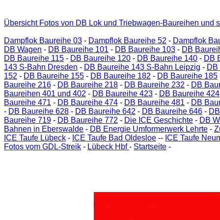
Übersicht Fotos von DB Lok und Triebwagen-Baureihen und s
Dampflok Baureihe 03
-
Dampflok Baureihe 52
-
Dampflok Bau
DB Wagen
-
DB Baureihe 101
-
DB Baureihe 103
-
DB Baurei
DB Baureihe 115
-
DB Baureihe 120
-
DB Baureihe 140
-
DB B
143 S-Bahn Dresden
-
DB Baureihe 143 S-Bahn Leipzig
-
DB 
152
-
DB Baureihe 155
-
DB Baureihe 182
-
DB Baureihe 185
Baureihe 216
-
DB Baureihe 218
-
DB Baureihe 232
-
DB Baur
Baureihen 401 und 402
-
DB Baureihe 423
-
DB Baureihe 424
Baureihe 471
-
DB Baureihe 474
-
DB Baureihe 481
-
DB Baur
-
DB Baureihe 628
-
DB Baureihe 642
-
DB Baureihe 646
-
DB
Baureihe 719
-
DB Baureihe 772
-
Die ICE Geschichte
-
DB W
Bahnen in Eberswalde
-
DB Energie Umformerwerk Lehrte
-
Z
ICE Taufe Lübeck
-
ICE Taufe Bad Oldesloe
--
ICE Taufe Neu
Fotos vom GDL-Streik
-
Lübeck Hbf
-
Startseite
-