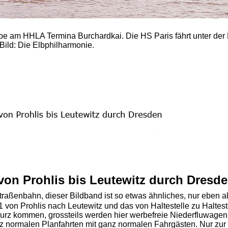
be am HHLA Termina Burchardkai. Die HS Paris fährt unter der
Bild: Die Elbphilharmonie.
 von Prohlis bis Leutewitz durch Dresd
traßenbahn, dieser Bildband ist so etwas ähnliches, nur eben a
1 von Prohlis nach Leutewitz und das von Haltestelle zu Haltest
rz kommen, grossteils werden hier werbefreie Niederfluwagen 
z normalen Planfahrten mit ganz normalen Fahrgästen. Nur zur