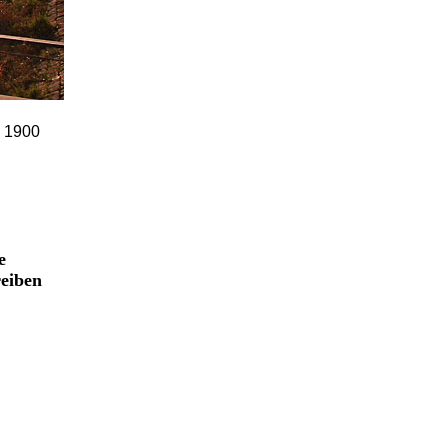
s 1900
e
reiben