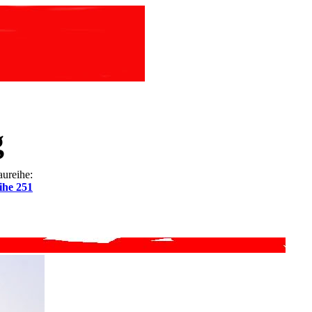
g
ureihe:
ihe 251