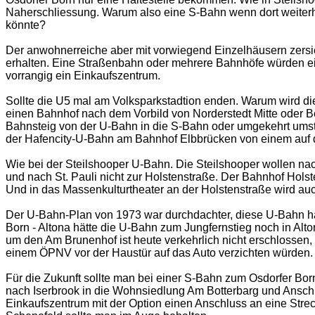
Naherschliessung. Warum also eine S-Bahn wenn dort weiterh
könnte?
Der anwohnerreiche aber mit vorwiegend Einzelhäusern zersied
erhalten. Eine Straßenbahn oder mehrere Bahnhöfe würden ei
vorrangig ein Einkaufszentrum.
Sollte die U5 mal am Volksparkstadtion enden. Warum wird die 
einen Bahnhof nach dem Vorbild von Norderstedt Mitte oder B
Bahnsteig von der U-Bahn in die S-Bahn oder umgekehrt umst
der Hafencity-U-Bahn am Bahnhof Elbbrücken von einem auf 
Wie bei der Steilshooper U-Bahn. Die Steilshooper wollen n
und nach St. Pauli nicht zur Holstenstraße. Der Bahnhof Holst
Und in das Massenkulturtheater an der Holstenstraße wird a
Der U-Bahn-Plan von 1973 war durchdachter, diese U-Bahn hä
Born - Altona hätte die U-Bahn zum Jungfernstieg noch in A
um den Am Brunenhof ist heute verkehrlich nicht erschlossen,
einem ÖPNV vor der Haustür auf das Auto verzichten würden.
Für die Zukunft sollte man bei einer S-Bahn zum Osdorfer Bo
nach Iserbrook in die Wohnsiedlung Am Botterbarg und Ansc
Einkaufszentrum mit der Option einen Anschluss an eine Str