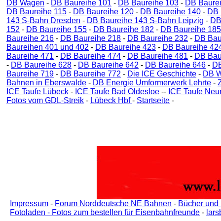
DB Wagen
-
DB Baureihe 101
-
DB Baureihe 103
-
DB Baure
DB Baureihe 115
-
DB Baureihe 120
-
DB Baureihe 140
-
DB 
143 S-Bahn Dresden
-
DB Baureihe 143 S-Bahn Leipzig
-
DB
152
-
DB Baureihe 155
-
DB Baureihe 182
-
DB Baureihe 185
Baureihe 216
-
DB Baureihe 218
-
DB Baureihe 232
-
DB Bau
Baureihen 401 und 402
-
DB Baureihe 423
-
DB Baureihe 42
Baureihe 471
-
DB Baureihe 474
-
DB Baureihe 481
-
DB Bau
-
DB Baureihe 628
-
DB Baureihe 642
-
DB Baureihe 646
-
DB
Baureihe 719
-
DB Baureihe 772
-
Die ICE Geschichte
-
DB 
Bahnen in Eberswalde
-
DB Energie Umformerwerk Lehrte
-
ICE Taufe Lübeck
-
ICE Taufe Bad Oldesloe
--
ICE Taufe Neu
Fotos vom GDL-Streik
-
Lübeck Hbf
-
Startseite
-
Impressum
-
Forum Norddeutsche NE Bahnen
-
Bücher und
Fotoladen - Fotos zum bestellen für Eisenbahnfreunde
-
lar