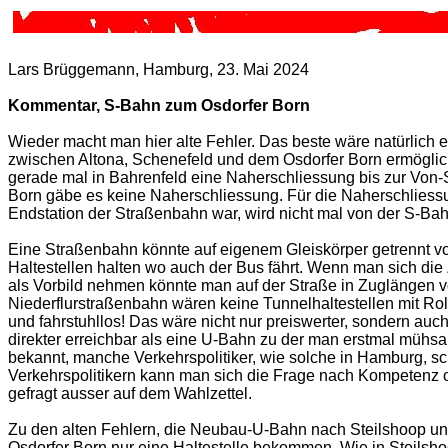
Lars Brüggemann, Hamburg, 23. Mai 2024
Kommentar, S-Bahn zum Osdorfer Born
Wieder macht man hier alte Fehler. Das beste wäre natürlic
zwischen Altona, Schenefeld und dem Osdorfer Born ermöglic
gerade mal in Bahrenfeld eine Naherschliessung bis zur Von
Born gäbe es keine Naherschliessung. Für die Naherschliessun
Endstation der Straßenbahn war, wird nicht mal von der S-Ba
Eine Straßenbahn könnte auf eigenem Gleiskörper getrennt vo
Haltestellen halten wo auch der Bus fährt. Wenn man sich die
als Vorbild nehmen könnte man auf der Straße in Zuglängen vo
Niederflurstraßenbahn wären keine Tunnelhaltestellen mit Rol
und fahrstuhllos! Das wäre nicht nur preiswerter, sondern a
direkter erreichbar als eine U-Bahn zu der man erstmal müh
bekannt, manche Verkehrspolitiker, wie solche in Hamburg, sc
Verkehrspolitikern kann man sich die Frage nach Kompetenz od
gefragt ausser auf dem Wahlzettel.
Zu den alten Fehlern, die Neubau-U-Bahn nach Steilshoop und 
Osdorfer Born nur eine Haltestelle bekommen. Wie in Steilsho