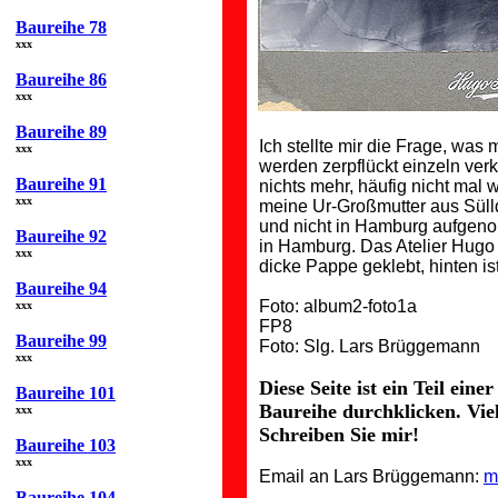
Baureihe 78
xxx
Baureihe 86
xxx
Baureihe 89
Ich stellte mir die Frage, wa
xxx
werden zerpflückt einzeln ve
Baureihe 91
nichts mehr, häufig nicht mal 
xxx
meine Ur-Großmutter aus Sülld
und nicht in Hamburg aufgeno
Baureihe 92
in Hamburg. Das Atelier Hugo
xxx
dicke Pappe geklebt, hinten is
Baureihe 94
Foto: album2-foto1a
xxx
FP8
Baureihe 99
Foto: Slg. Lars Brüggemann
xxx
Diese Seite ist ein Teil ei
Baureihe 101
Baureihe durchklicken. Viel
xxx
Schreiben Sie mir!
Baureihe 103
xxx
Email an Lars Brüggemann:
m
Baureihe 104