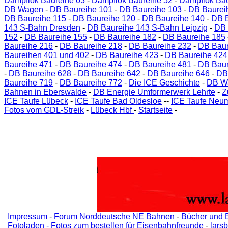
Dampflok Baureihe 03
-
Dampflok Baureihe 52
-
Dampflok Bau
DB Wagen
-
DB Baureihe 101
-
DB Baureihe 103
-
DB Baurei
DB Baureihe 115
-
DB Baureihe 120
-
DB Baureihe 140
-
DB B
143 S-Bahn Dresden
-
DB Baureihe 143 S-Bahn Leipzig
-
DB 
152
-
DB Baureihe 155
-
DB Baureihe 182
-
DB Baureihe 185
Baureihe 216
-
DB Baureihe 218
-
DB Baureihe 232
-
DB Baur
Baureihen 401 und 402
-
DB Baureihe 423
-
DB Baureihe 424
Baureihe 471
-
DB Baureihe 474
-
DB Baureihe 481
-
DB Baur
-
DB Baureihe 628
-
DB Baureihe 642
-
DB Baureihe 646
-
DB
Baureihe 719
-
DB Baureihe 772
-
Die ICE Geschichte
-
DB W
Bahnen in Eberswalde
-
DB Energie Umformerwerk Lehrte
-
Z
ICE Taufe Lübeck
-
ICE Taufe Bad Oldesloe
--
ICE Taufe Neu
Fotos vom GDL-Streik
-
Lübeck Hbf
-
Startseite
-
Impressum
-
Forum Norddeutsche NE Bahnen
-
Bücher und 
Fotoladen - Fotos zum bestellen für Eisenbahnfreunde
-
lars