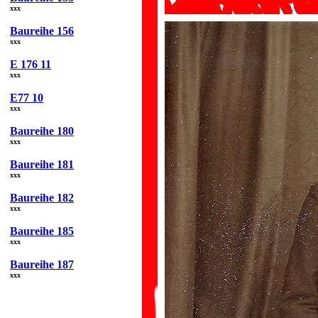
xxx
Baureihe 156
xxx
E 176 11
xxx
E77 10
xxx
Baureihe 180
xxx
Baureihe 181
xxx
Baureihe 182
xxx
Baureihe 185
xxx
Baureihe 187
xxx