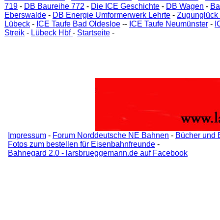
719
-
DB Baureihe 772
-
Die ICE Geschichte
-
DB Wagen
-
Ba
Eberswalde
-
DB Energie Umformerwerk Lehrte
-
Zugunglück 
Lübeck
-
ICE Taufe Bad Oldesloe
--
ICE Taufe Neumünster
-
I
Streik
-
Lübeck Hbf
-
Startseite
-
Impressum
-
Forum Norddeutsche NE Bahnen
-
Bücher und 
Fotos zum bestellen für Eisenbahnfreunde
-
Bahnegard 2.0 - larsbrueggemann.de auf Facebook