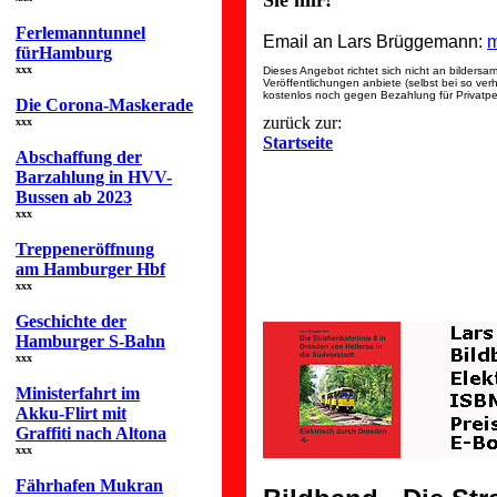
Sie mir!
Ferlemanntunnel
Email an Lars Brüggemann:
m
fürHamburg
xxx
Dieses Angebot richtet sich nicht an bilders
Veröffentlichungen anbiete (selbst bei so ve
kostenlos noch gegen Bezahlung für Privatper
Die Corona-Maskerade
zurück zur:
xxx
Startseite
Abschaffung der
Barzahlung in HVV-
Bussen ab 2023
xxx
Treppeneröffnung
am Hamburger Hbf
xxx
Geschichte der
Hamburger S-Bahn
xxx
Ministerfahrt im
Akku-Flirt mit
Graffiti nach Altona
xxx
Fährhafen Mukran