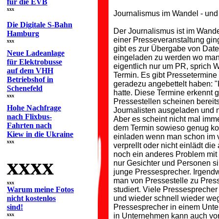
für die EVB
xxx
Journalismus im Wandel - und
Die Digitale S-Bahn
Der Journalismus ist im Wande
Hamburg
einer Presseveranstaltung gin
xxx
gibt es zur Übergabe von Date
Neue Ladeanlage
eingeladen zu werden wo man d
für Elektrobusse
eigentlich nur um PR, sprich 
auf dem VHH
Termin. Es gibt Pressetermine
Betriebshof in
geradezu angebettelt haben: 
Schenefeld
hatte. Diese Termine erkennt 
xxx
Pressestellen scheinen berei
Hohe Nachfrage
Journalisten ausgeladen und ni
nach Flixbus-
Aber es scheint nicht mal imm
Fahrten nach
dem Termin sowieso genug kom
Kiew in die Ukraine
einladen wenn man schon im 
xxx
verprellt oder nicht einlädt
noch ein anderes Problem mit
xxxx
nur Gesichter und Personen s
junge Pressesprecher. Irgendwa
man von Pressestelle zu Press
xxx
Warum meine Fotos
studiert. Viele Pressespreche
nicht kostenlos
und wieder schnell wieder weg
sind!
Pressesprecher in einem Unte
xxx
in Unternehmen kann auch vo