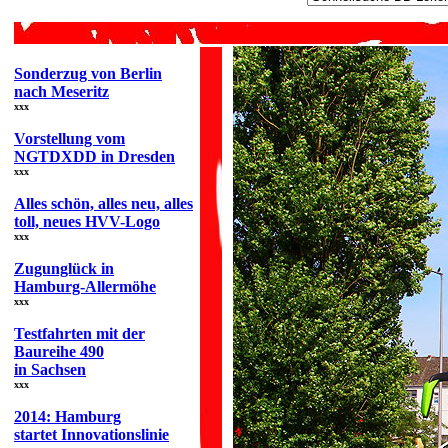
Sonderzug von Berlin
nach Meseritz
xxx
Vorstellung vom
NGTDXDD in Dresden
xxx
Alles schön, alles neu, alles
toll, neues HVV-Logo
xxx
Zugunglück in
Hamburg-Allermöhe
xxx
Testfahrten mit der
Baureihe 490
in Sachsen
xxx
2014: Hamburg
startet Innovationslinie