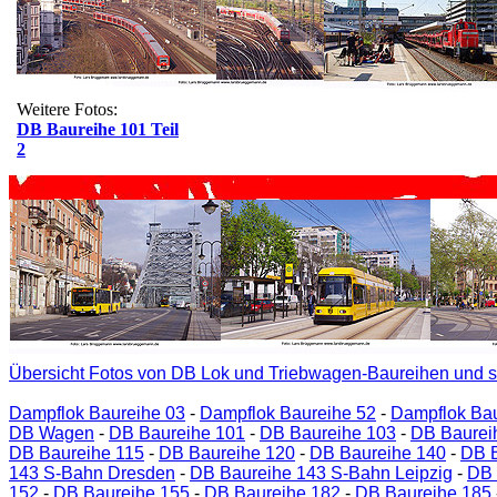
Weitere Fotos:
DB Baureihe 101 Teil
2
Übersicht Fotos von DB Lok und Triebwagen-Baureihen und s
Dampflok Baureihe 03
-
Dampflok Baureihe 52
-
Dampflok Bau
DB Wagen
-
DB Baureihe 101
-
DB Baureihe 103
-
DB Baurei
DB Baureihe 115
-
DB Baureihe 120
-
DB Baureihe 140
-
DB B
143 S-Bahn Dresden
-
DB Baureihe 143 S-Bahn Leipzig
-
DB 
152
-
DB Baureihe 155
-
DB Baureihe 182
-
DB Baureihe 185