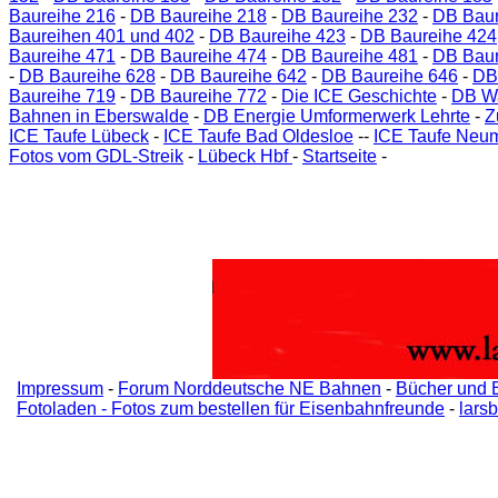
Baureihe 216
-
DB Baureihe 218
-
DB Baureihe 232
-
DB Baur
Baureihen 401 und 402
-
DB Baureihe 423
-
DB Baureihe 424
Baureihe 471
-
DB Baureihe 474
-
DB Baureihe 481
-
DB Baur
-
DB Baureihe 628
-
DB Baureihe 642
-
DB Baureihe 646
-
DB
Baureihe 719
-
DB Baureihe 772
-
Die ICE Geschichte
-
DB W
Bahnen in Eberswalde
-
DB Energie Umformerwerk Lehrte
-
Z
ICE Taufe Lübeck
-
ICE Taufe Bad Oldesloe
--
ICE Taufe Neu
Fotos vom GDL-Streik
-
Lübeck Hbf
-
Startseite
-
Impressum
-
Forum Norddeutsche NE Bahnen
-
Bücher und 
Fotoladen - Fotos zum bestellen für Eisenbahnfreunde
-
lars