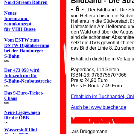
Bildband - Die Str
Nord Stream Röhren
- 6 -
:
Der Bildband - Die St
Neues
von Hellerau bis in die Südvor
Innenraum-
Hellerau in die Südvorstadt ü
raumkonzept
Haltestellen Am Hellerand un
für VHH-Busse
den Wald und über die Augus
sind die schönsten Abschnitte 
Vom ESTW zum
setzt die DVB gewöhnlich de
DSTW Digitalisierung
das Bild der Linie 8. Zu sehen
bei der Hamburger
S-Bahn
Erhältlich direkt beim Verlag
xxx
Paperback, 114 Seiten
Der 473 058 wird
ISBN-13: 9783755707066
Infozentrum für
Preis: 24,90 Euro
S-Bahn-Neubaustrecke
Preis E-Book: 7,49 Euro
xxx
Das 9-Euro-Ticket-
Erhältlich im Buchhandel, On
Chaos
xxx
Auch bei www.buecher.de
Neue Liegewagen
für die ÖBB
xxx
Wasserstoff Ilint
Lars Brüggemann