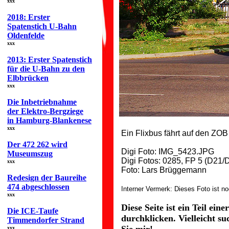
xxx
2018: Erster
Spatenstich U-Bahn
Oldenfelde
xxx
2013: Erster Spatenstich
für die U-Bahn zu den
Elbbrücken
xxx
Die Inbetriebnahme
der Elektro-Bergziege
in Hamburg-Blankenese
xxx
Ein Flixbus fährt auf den ZOB
Der 472 262 wird
Digi Foto: IMG_5423.JPG
Museumszug
Digi Fotos: 0285, FP 5 (D21/D
xxx
Foto: Lars Brüggemann
Redesign der Baureihe
474 abgeschlossen
Interner Vermerk: Dieses Foto ist n
xxx
Diese Seite ist ein Teil ei
Die ICE-Taufe
durchklicken. Vielleicht s
Timmendorfer Strand
xxx