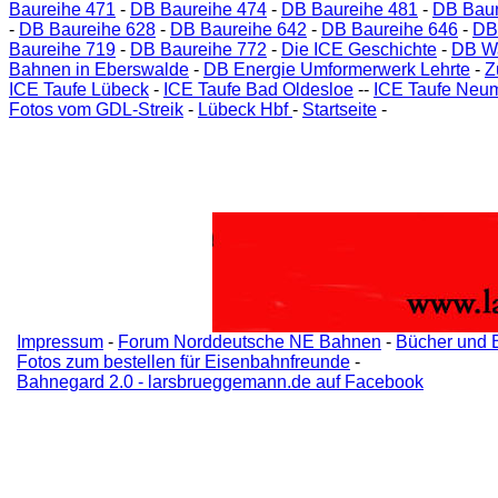
Baureihe 471
-
DB Baureihe 474
-
DB Baureihe 481
-
DB Baur
-
DB Baureihe 628
-
DB Baureihe 642
-
DB Baureihe 646
-
DB
Baureihe 719
-
DB Baureihe 772
-
Die ICE Geschichte
-
DB W
Bahnen in Eberswalde
-
DB Energie Umformerwerk Lehrte
-
Z
ICE Taufe Lübeck
-
ICE Taufe Bad Oldesloe
--
ICE Taufe Neu
Fotos vom GDL-Streik
-
Lübeck Hbf
-
Startseite
-
Impressum
-
Forum Norddeutsche NE Bahnen
-
Bücher und 
Fotos zum bestellen für Eisenbahnfreunde
-
Bahnegard 2.0 - larsbrueggemann.de auf Facebook