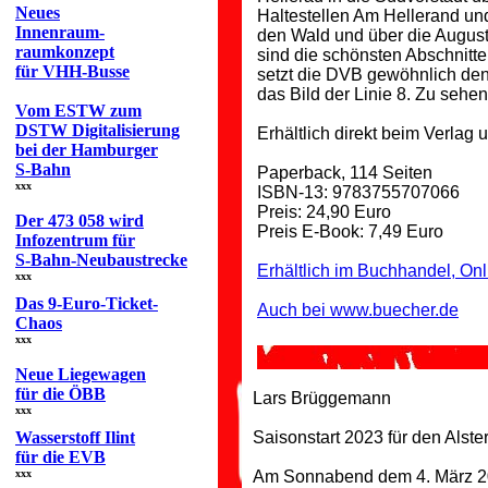
Neues
Haltestellen Am Hellerand un
Innenraum-
den Wald und über die Augus
raumkonzept
sind die schönsten Abschnitte 
für VHH-Busse
setzt die DVB gewöhnlich de
das Bild der Linie 8. Zu sehen
Vom ESTW zum
DSTW Digitalisierung
Erhältlich direkt beim Verlag
bei der Hamburger
S-Bahn
Paperback, 114 Seiten
xxx
ISBN-13: 9783755707066
Preis: 24,90 Euro
Der 473 058 wird
Preis E-Book: 7,49 Euro
Infozentrum für
S-Bahn-Neubaustrecke
Erhältlich im Buchhandel, On
xxx
Das 9-Euro-Ticket-
Auch bei www.buecher.de
Chaos
xxx
Neue Liegewagen
für die ÖBB
Lars Brüggemann
xxx
Wasserstoff Ilint
Saisonstart 2023 für den Alst
für die EVB
xxx
Am Sonnabend dem 4. März 2023