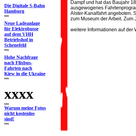
Dampf und hat das Baujahr 187
Die Digitale S-Bahn
ausgewogenes Fahrtenprogramm
Hamburg
Alster-Kanalfahrt angeboten. S
xxx
zum Museum der Arbeit. Zum J
Neue Ladeanlage
für Elektrobusse
weitere Informationen auf der
auf dem VHH
Betriebshof in
Schenefeld
xxx
Hohe Nachfrage
nach Flixbus-
Fahrten nach
Kiew in die Ukraine
xxx
xxxx
xxx
Warum meine Fotos
nicht kostenlos
sind!
xxx