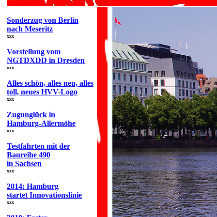
Sonderzug von Berlin
nach Meseritz
xxx
Vorstellung vom
NGTDXDD in Dresden
xxx
Alles schön, alles neu, alles
toll, neues HVV-Logo
xxx
Zugunglück in
Hamburg-Allermöhe
xxx
Testfahrten mit der
Baureihe 490
in Sachsen
xxx
2014: Hamburg
startet Innovationslinie
xxx