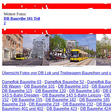
Weitere Fotos:
DB Baureihe 101 Teil
2
Übersicht Fotos von DB Lok und Triebwagen-Baureihen und s
Dampflok Baureihe 03
-
Dampflok Baureihe 52
-
Dampflok Bau
DB Wagen
-
DB Baureihe 101
-
DB Baureihe 103
-
DB Baurei
DB Baureihe 115
-
DB Baureihe 120
-
DB Baureihe 140
-
DB B
143 S-Bahn Dresden
-
DB Baureihe 143 S-Bahn Leipzig
-
DB 
152
-
DB Baureihe 155
-
DB Baureihe 182
-
DB Baureihe 185
Baureihe 216
-
DB Baureihe 218
-
DB Baureihe 232
-
DB Baur
Baureihen 401 und 402
-
DB Baureihe 423
-
DB Baureihe 424