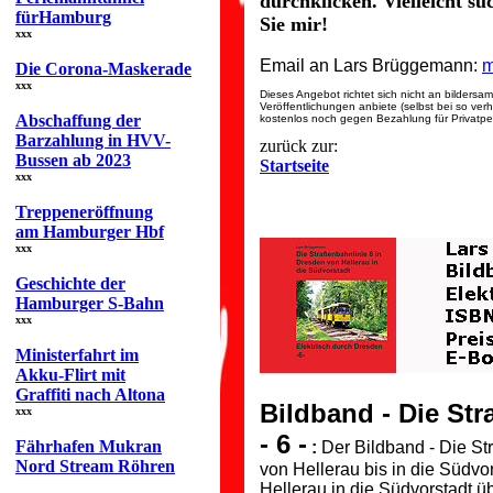
durchklicken. Vielleicht s
fürHamburg
Sie mir!
xxx
Email an Lars Brüggemann:
m
Die Corona-Maskerade
xxx
Dieses Angebot richtet sich nicht an bilders
Veröffentlichungen anbiete (selbst bei so ve
Abschaffung der
kostenlos noch gegen Bezahlung für Privatper
Barzahlung in HVV-
zurück zur:
Bussen ab 2023
Startseite
xxx
Treppeneröffnung
am Hamburger Hbf
xxx
Geschichte der
Hamburger S-Bahn
xxx
Ministerfahrt im
Akku-Flirt mit
Graffiti nach Altona
Bildband - Die Str
xxx
- 6 -
Fährhafen Mukran
:
Der Bildband - Die St
Nord Stream Röhren
von Hellerau bis in die Südvor
Hellerau in die Südvorstadt ü