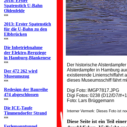
2018: Erster
Spatenstich U-Bahn
Oldenfelde
xxx
2013: Erster Spatenstich
für die U-Bahn zu den
Elbbrücken
xxx
Die Inbetriebnahme
der Elektro-Bergziege
in Hamburg-Blankenese
xxx
Der historische Alsterdampfe
Alsterdampfer in Hamburg auch
Der 472 262 wird
existierende Linienschiffahrt 
Museumszug
dieses Museumsschiff fährt m
xxx
Redesign der Baureihe
Digi Foto: IMGP7817.JPG
474 abgeschlossen
Digi Fotos: 0238 (D12/D7/#+1
xxx
Foto: Lars Brüggemann
Die ICE-Taufe
Interner Vermerk: Dieses Foto ist n
Timmendorfer Strand
xxx
Diese Seite ist ein Teil ei
Ferlemanntunnel