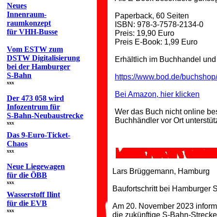
Neues
Innenraum-
Paperback, 60 Seiten
raumkonzept
ISBN: 978-3-7578-2134-0
für VHH-Busse
Preis: 19,90 Euro
Preis E-Book: 1,99 Euro
Vom ESTW zum
DSTW Digitalisierung
Erhältlich im Buchhandel und 
bei der Hamburger
S-Bahn
https://www.bod.de/buchsho
xxx
Bei Amazon, hier klicken
Der 473 058 wird
Infozentrum für
Wer das Buch nicht online be
S-Bahn-Neubaustrecke
Buchhändler vor Ort unterstüt
xxx
Das 9-Euro-Ticket-
Chaos
xxx
Neue Liegewagen
Lars Brüggemann, Hamburg
für die ÖBB
xxx
Baufortschritt bei Hamburger 
Wasserstoff Ilint
für die EVB
Am 20. November 2023 informie
xxx
die zukünftige S-Bahn-Strecke