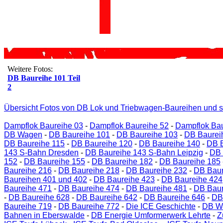
Weitere Fotos:
DB Baureihe 101 Teil
2
Übersicht Fotos von DB Lok und Triebwagen-Baureihen und s
Dampflok Baureihe 03
-
Dampflok Baureihe 52
-
Dampflok Bau
DB Wagen
-
DB Baureihe 101
-
DB Baureihe 103
-
DB Baurei
DB Baureihe 115
-
DB Baureihe 120
-
DB Baureihe 140
-
DB B
143 S-Bahn Dresden
-
DB Baureihe 143 S-Bahn Leipzig
-
DB 
152
-
DB Baureihe 155
-
DB Baureihe 182
-
DB Baureihe 185
Baureihe 216
-
DB Baureihe 218
-
DB Baureihe 232
-
DB Baur
Baureihen 401 und 402
-
DB Baureihe 423
-
DB Baureihe 424
Baureihe 471
-
DB Baureihe 474
-
DB Baureihe 481
-
DB Baur
-
DB Baureihe 628
-
DB Baureihe 642
-
DB Baureihe 646
-
DB
Baureihe 719
-
DB Baureihe 772
-
Die ICE Geschichte
-
DB W
Bahnen in Eberswalde
-
DB Energie Umformerwerk Lehrte
-
Z