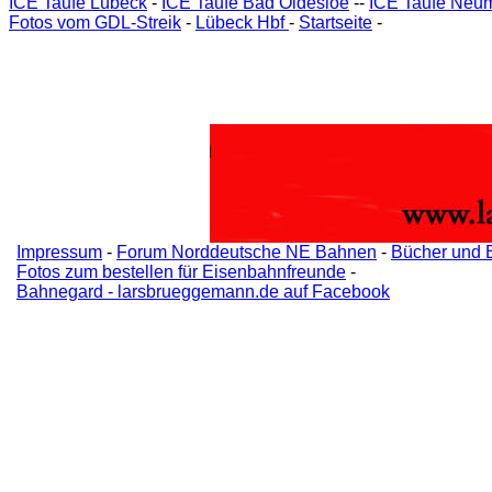
ICE Taufe Lübeck
-
ICE Taufe Bad Oldesloe
--
ICE Taufe Neu
Fotos vom GDL-Streik
-
Lübeck Hbf
-
Startseite
-
Impressum
-
Forum Norddeutsche NE Bahnen
-
Bücher und 
Fotos zum bestellen für Eisenbahnfreunde
-
Bahnegard - larsbrueggemann.de auf Facebook