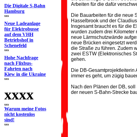
Arbeiten für die dafür versch
Die Digitale S-Bahn
Hamburg
Die Bauarbeiten für die neue
xxx
Hasselbrook und der Claudiuss
Neue Ladeanlage
Insgesamt braucht es für die E
für Elektrobusse
wurden zudem drei Kilometer 
auf dem VHH
neue Lärmschutzwände aufgest
Betriebshof in
neue Brücken eingesetzt werden
Schenefeld
die Straße zu führen. Zudem 
xxx
zwei ESTW (Elektronisches St
Hohe Nachfrage
gehen.
nach Flixbus-
Fahrten nach
Die DB-Gesamtprojektleiterin
Kiew in die Ukraine
immer es geht, um zügig bauen
xxx
Nach den Plänen der DB, soll 
xxxx
der neuen S-Bahn-Strecke baut 
xxx
Warum meine Fotos
nicht kostenlos
sind!
xxx