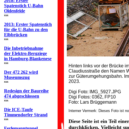
2018: Erster
Spatenstich U-Bahn
Oldenfelde
xxx
2013: Erster Spatenstich
für die U-Bahn zu den
Elbbrücken
xxx
Die Inbetriebnahme
der Elektro-Bergziege
in Hamburg-Blankenese
xxx
Hinten links vor der Brücke i
Claudiusstraße den Namen Wa
Der 472 262 wird
zur Güterumgehungsbahn. Im 
Museumszug
2023.
xxx
Redesign der Baureihe
Digi Foto: IMG_5927.JPG
474 abgeschlossen
Digi Fotos: 0362, FP10
xxx
Foto: Lars Brüggemann
Die ICE-Taufe
Interner Vermerk: Dieses Foto ist n
Timmendorfer Strand
xxx
Diese Seite ist ein Teil ei
durchklicken. Vielleicht s
Ferlemanntunnel