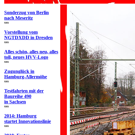
Sonderzug von Berlin
nach Meseritz
xxx
Vorstellung vom
NGTDXDD in Dresden
xxx
Alles schön, alles neu, alles
toll, neues HVV-Logo
xxx
Zugunglück in
Hamburg-Allermöhe
xxx
Testfahrten mit der
Baureihe 490
in Sachsen
xxx
2014: Hamburg
startet Innovationslinie
xxx