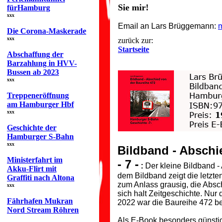
Sie mir!
fürHamburg
xxx
Email an Lars Brüggemann:
Die Corona-Maskerade
xxx
zurück zur:
Startseite
Abschaffung der
Barzahlung in HVV-
Bussen ab 2023
xxx
Treppeneröffnung
am Hamburger Hbf
xxx
Geschichte der
Hamburger S-Bahn
xxx
Bildband - Abschi
Ministerfahrt im
- 7 -
:
Der kleine Bildband -
Akku-Flirt mit
dem Bildband zeigt die letzte
Graffiti nach Altona
zum Anlass grausig, die Absch
xxx
sich halt Zeitgeschichte. Nur
Fährhafen Mukran
2022 war die Baureihe 472 be
Nord Stream Röhren
Als E-Book besonders günstig